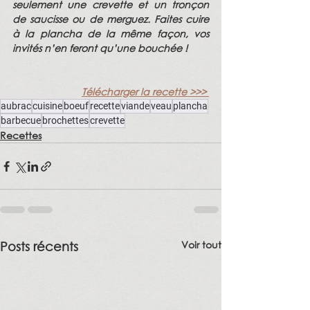
seulement une crevette et un tronçon 
de saucisse ou de merguez. Faites cuire 
à la plancha de la même façon, vos 
invités n’en feront qu’une bouchée !
Télécharger la recette >>>
aubrac
cuisine
boeuf
recette
viande
veau
plancha
barbecue
brochettes
crevette
Recettes
Voir tout
Posts récents