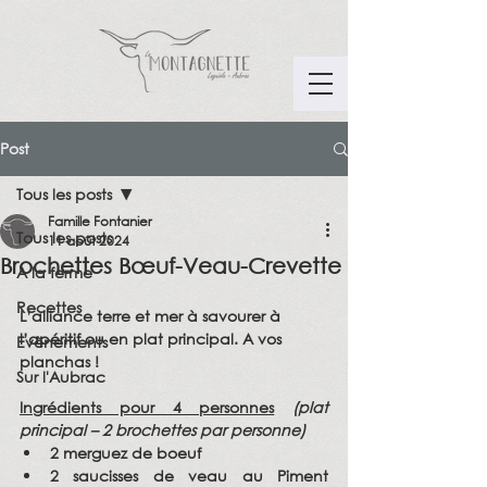
Post
Tous les posts
Famille Fontanier
Tous les posts
11 août 2024
Brochettes Bœuf-Veau-Crevette
A la ferme
Recettes
L’alliance terre et mer à savourer à 
l’apéritif ou en plat principal. A vos 
Evènements
planchas !
Sur l'Aubrac
Ingrédients pour 4 personnes
(plat 
principal – 2 brochettes par personne)
2 merguez de boeuf
2 saucisses de veau au Piment 