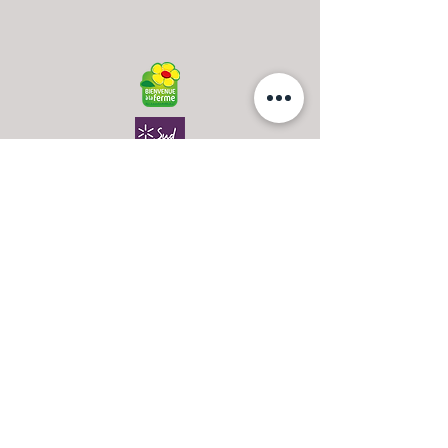
Contact
Famille FONTANIER - PLOUZEAU
Les Clauzades,
12210 LAGUIOLE,
France
+33 (0)6 74 18 85 13
Email
Nos horaires d'ouvertures, c'est par ici >>