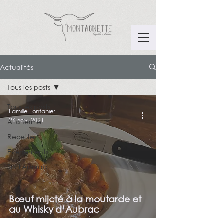
Actualités
Tous les posts
Tous les posts
Famille Fontanier
26 nov. 2021
A la ferme
Recettes
Evènements
Sur l'Aubrac
Bœuf mijoté à la moutarde et
au Whisky d’Aubrac