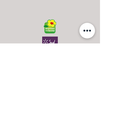
Contact
Famille FONTANIER - PLOUZEAU
Les Clauzades,
12210 LAGUIOLE,
France
+33 (0)6 74 18 85 13
Email
Nos horaires d'ouvertures, c'est par ici >>