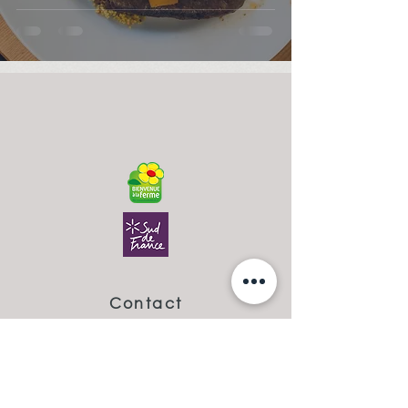
Contact
Famille FONTANIER - PLOUZEAU
Les Clauzades,
12210 LAGUIOLE,
France
+33 (0)6 74 18 85 13
Email